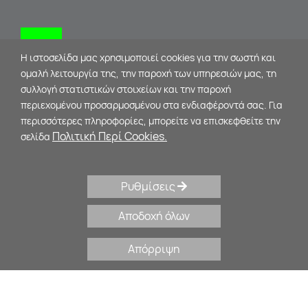
Κλείστε ραντεβού
Η ιστοσελίδα μας χρησιμοποιεί cookies για την σωστή και
ομαλή λειτουργία της, την παροχή των υπηρεσιών μας, τη
ΕΠΙΚΟΙΝΩΝΊΑ
συλλογή στατιστικών στοιχείων και την παροχή
περιεχομένου προσαρμοσμένου στα ενδιαφέροντά σας. Για
περισσότερες πληροφορίες, μπορείτε να επισκεφθείτε την
Μυκηνών 11 & Μ. Αλεξάνδρου
Πολιτική Περί Cookies.
σελίδα
10435 - Αθήνα
+30 210 34 75 071
,
Ρυθμίσεις
+30 69 32 44 27 22
psychologos@evysyrou.gr
Αποδοχή όλων
Απόρριψη
© 2026 Δημιούργημα της:
Dynamic Works
. Artwork:
Mushroom Design Group
. Διατηρούνται όλα τα