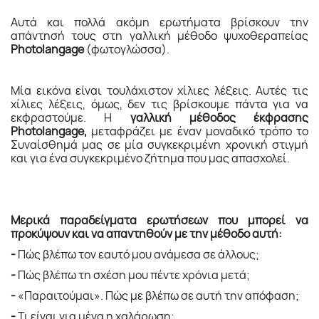
Αυτά
και πολλά ακόμη ερωτήματα
βρίσκουν την
απάντησή τους στη γαλλική μέθοδο ψυχοθεραπείας
Photolangage
(φωτογλώσσα).
Μία εικόνα είναι τουλάχιστον χίλιες λέξεις.
Αυτές τις
χίλιες λέξεις, όμως, δεν τις βρίσκουμε πάντα για να
εκφραστούμε. Η
γαλλική μέθοδος έκφρασης
Photolangage,
μεταφράζει με έναν μοναδικό τρόπο το
Συναίσθημά μας σε μία συγκεκριμένη χρονική στιγμή
και για ένα συγκεκριμένο ζήτημα που μας απασχολεί.
Μερικά παραδείγματα ερωτήσεων που μπορεί να
προκύψουν και να απαντηθούν με την μέθοδο αυτή:
-
Πώς βλέπω τον εαυτό μου ανάμεσα σε άλλους;
-
Πώς
βλέπω τη σχέση μου
πέντε χρόνια μετά;
-
«Παραιτούμαι».
Πώς με
βλέπω σε
αυτή την απόφαση;
-
Τι
είναι
για
μένα
η χαλάρωση;