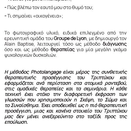
-
Πώς
βλέπω
τον
εαυτό
μου
στο
θυμό του;
-
Τι
σημαίνει
«οικογένεια»;
Το φωτογραφικό υλικό, ειδικά επιλεγμένο από την
ερευνητική ομάδα του
Groupe de Lyon
, με δημιουργό τον
Alain Baptise, λειτουργεί τόσο ως μέθοδο
διάγνωσης
όσο και ως μέθοδο
θεραπείας
για μία μεγάλη γκάμα
ψυχολογικών δυσκολιών.
Η μέθοδος Photolangage είναι μέρος της συνθετικής
θεραπευτικής προσέγγισης του Τριπτύχου και
εφαρμόζεται ανά περίσταση στα ατομικά ραντεβού,
στις ομαδικές θεραπείες και τα σεμινάρια. Η κάθε
τεχνική έχει στόχο την διαφορετική έκφραση των
γλωσσών που χρησιμοποιούν η Σκέψη, το Σώμα και
το Συναίσθημα. Έχει αποδειχθεί ως η πιό θεραπευτική
προσέγγιση, μιας και κανένα στοιχείο του Τριπτύχου
μας δεν μένει ανεξερεύνητο στο ταξίδι προς της
επούλωση.