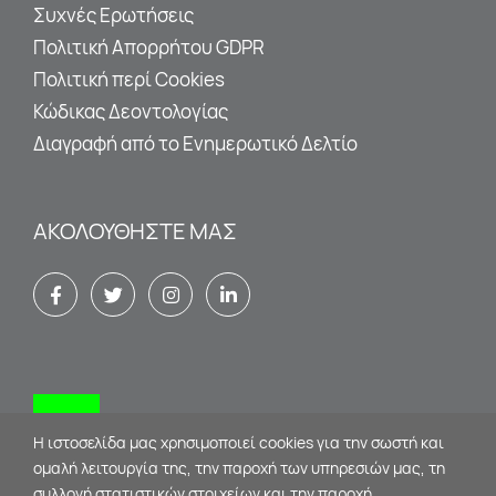
Συχνές Ερωτήσεις
Πολιτική Απορρήτου GDPR
Πολιτική περί Cookies
Κώδικας Δεοντολογίας
Διαγραφή από το Ενημερωτικό Δελτίο
ΑΚΟΛΟΥΘΉΣΤΕ ΜΑΣ
Κλείστε ραντεβού
Η ιστοσελίδα μας χρησιμοποιεί cookies για την σωστή και
ομαλή λειτουργία της, την παροχή των υπηρεσιών μας, τη
ΕΠΙΚΟΙΝΩΝΊΑ
συλλογή στατιστικών στοιχείων και την παροχή